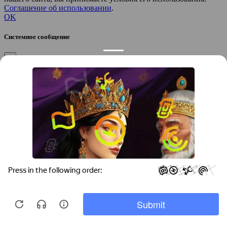
Соглашение об использовании
.
OK
Системное сообщение
×
Закрыть
Подтверждение компании
×
Если вы директор, руководитель или официальный
представитель компании “
”, вы можете привязать компанию к
своему аккаунту, чтобы получать уведомления и
редактировать контакты.
Вы желаете привязать эту компанию к своему аккаунту?
/
Да
Нет
Укажите город, который требуется найти: