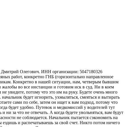
ов Дмитрий Олегович. ИНН организации: 5047180326
мляных работ, конкретно ГНБ (горизонтально направленное
тникам. Конкретно в нашей ситуации, нам, четверым бывшим
жалобы во все инстанции и готовим иск в суд. Ни в коем
 не увидите, потому что это им на руку. Будете очень много
А начальник будет игнорить, ухмыляться, смеяться и вытирать
отаете сами по себе, затем он ищет к вам подход, потому что
когда будет удобно. Путевок и медкомиссий у водителей тут
 ни за что не отвечать. А когда будете увольняться, вам будут
опасности не соблюдается. Начальник пытается сэкономить на
 ездишь и распечатываешь за свой счет. Никто потом ничего