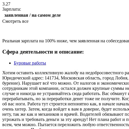
3.27
Зарплата:
заявленная / на самом деле
Смотреть все
Реальная зарплата на 100% ниже, чем заявленная на собеседова
Сфера деятельности и описание:
Буровые работы
Хотим оставить коллективную жалобу на недобросовестного р
Юридический адрес: 141734, Московская область, город Лобня,
бурение). Нарушает всё что можно. От налогов и экономическ
сотрудникам этой компании, остался должен крупные суммы не
случае и никогда не устраивайтесь сюда работать. Вас обманут 
перерабатывать, но за переработки денег тоже не получите. Ког
об вас ноги. Работа тут строится непонятно как, в начале начал
очень хитер. Затем, когда войдет к вам в доверие, будет испол
нету, так же как и механиков и врачей. Водителей обязывают по
угрожать и требовать деньги за эту аренду! Нет плана работ и
всем, чем можно. Пытается переложить любую ответственность 