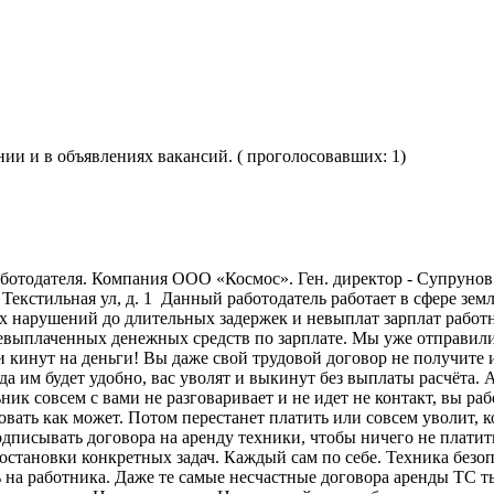
нии и в объявлениях вакансий. ( проголосовавших: 1)
аботодателя. Компания ООО «Космос». Ген. директор - Супрун
 Текстильная ул, д. 1 Данный работодатель работает в сфере зе
их нарушений до длительных задержек и невыплат зарплат рабо
выплаченных денежных средств по зарплате. Мы уже отправили 
и кинут на деньги! Вы даже свой трудовой договор не получите и
да им будет удобно, вас уволят и выкинут без выплаты расчёта. 
ьник совсем с вами не разговаривает и не идет не контакт, вы раб
ьзовать как может. Потом перестанет платить или совсем уволит, 
дписывать договора на аренду техники, чтобы ничего не платить и
 постановки конкретных задач. Каждый сам по себе. Техника без
на работника. Даже те самые несчастные договора аренды ТС ты