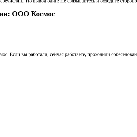
перечислять. Но вывод один: Не связывайтесь и обходите сторон
нии: ООО Космос
ос. Если вы работали, сейчас работаете, проходили собеседова