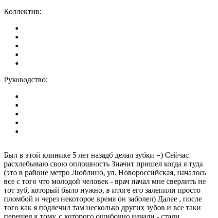
Коллектив:
Руководство:
Был в этой клинике 5 лет назадб делал зубки =) Сейчас
расхлебываю свою оплошность Значит пришел когда я туда
(это в районе метро Люблино, ул. Новороссийская, началось
все с того что молодой человек - врач начал мне сверлить не
тот зуб, который было нужно, в итоге его залепили просто
пломбой и через некоторое время он заболел) Далее , после
того как я подлечил там несколько других зубов и все таки
перешел к тому, с которого ошибочно начали - стали