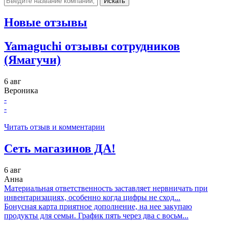
Искать
Новые отзывы
Yamaguchi отзывы сотрудников
(Ямагучи)
6 авг
Вероника
-
-
Читать отзыв и комментарии
Сеть магазинов ДА!
6 авг
Анна
Материальная ответственность заставляет нервничать при
инвентаризациях, особенно когда цифры не сход...
Бонусная карта приятное дополнение, на нее закупаю
продукты для семьи. График пять через два с восьм...